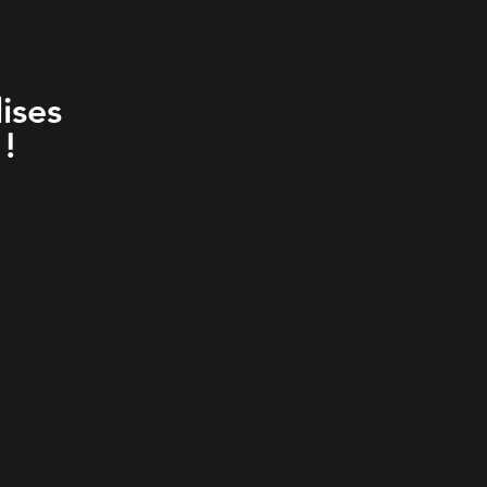
ises
!