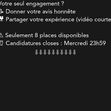
Votre seul engagement ?
📝 Donner votre avis honnête
🎥 Partager votre expérience (vidéo courte
⚠️ Seulement 8 places disponibles
⏰ Candidatures closes : Mercredi 23h59
⬇️⬇️⬇️⬇️⬇️⬇️⬇️⬇️⬇️⬇️