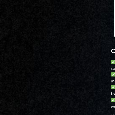
C
so
m
tr
we