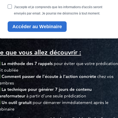
J'accepte et je comprends que les informations d'accès seront
envoyés par email. Je pourrai me désinscrire à tout moment.
Accéder au Webinaire
e que vous allez découvrir :
La méthode des 7 rappels
pour éviter que votre prédicatio
it oubliée
Comment passer de l’écoute à l’action concrète
chez vos
embres
La technique pour générer 7 jours de contenu
ansformateur
à partir d’une seule prédication
Un outil gratuit
pour démarrer immédiatement après le
binaire